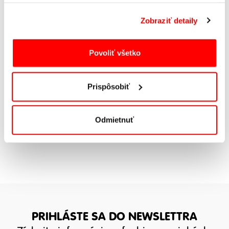
STAVEBNICA 6V1 SVET
DINOSAUROV 6
Zobraziť detaily
STAVEBNÍC
15,99
€
Povoliť všetko
SKLADOM
Prispôsobiť
1
Odmietnuť
PRIHLÁSTE SA DO NEWSLETTRA