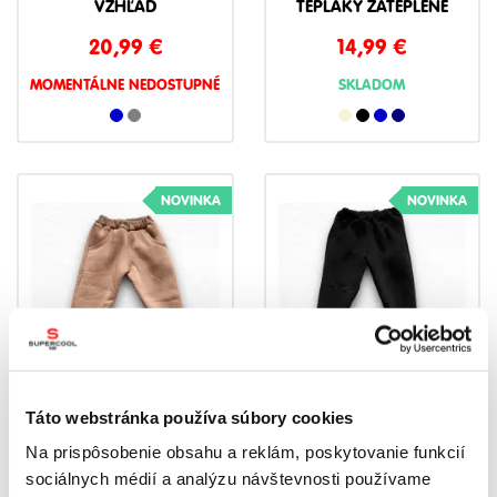
VZHĽAD
TEPLÁKY ZATEPLENÉ
20,99
€
14,99
€
MOMENTÁLNE NEDOSTUPNÉ
SKLADOM
NOVINKA
NOVINKA
Táto webstránka používa súbory cookies
Na prispôsobenie obsahu a reklám, poskytovanie funkcií
CHLAPČENSKÉ TERMO
CHLAPČENSKÉ TERMO
TEPLÁKY ZATEPLENÉ
TEPLÁKY ZATEPLENÉ
sociálnych médií a analýzu návštevnosti používame