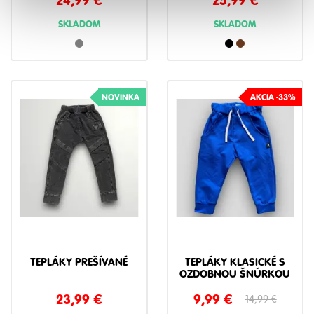
SKLADOM
SKLADOM
NOVINKA
AKCIA -33%
TEPLÁKY PREŠÍVANÉ
TEPLÁKY KLASICKÉ S
OZDOBNOU ŠNÚRKOU
23,99
€
9,99
€
14,99
€