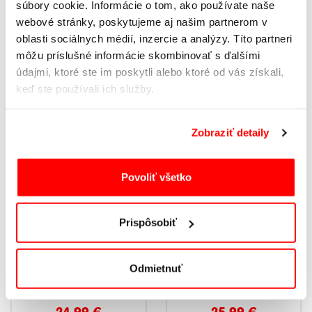
súbory cookie. Informácie o tom, ako používate naše
14,99
€
14,99
€
webové stránky, poskytujeme aj našim partnerom v
SKLADOM
SKLADOM
oblasti sociálnych médií, inzercie a analýzy. Títo partneri
môžu príslušné informácie skombinovať s ďalšími
údajmi, ktoré ste im poskytli alebo ktoré od vás získali,
keď ste používali ich služby.
NOVINKA
NOVINKA
Zobraziť detaily
Povoliť všetko
Prispôsobiť
CHLAPČENSKÉ
CHLAPČENSKÉ CARGO
Odmietnuť
TEPLÁKY RIFĽOVÉHO
NOHAVICE
VZHĽADU BATIKOVANÉ
MENČESTROVÉ
24,99
€
25,99
€