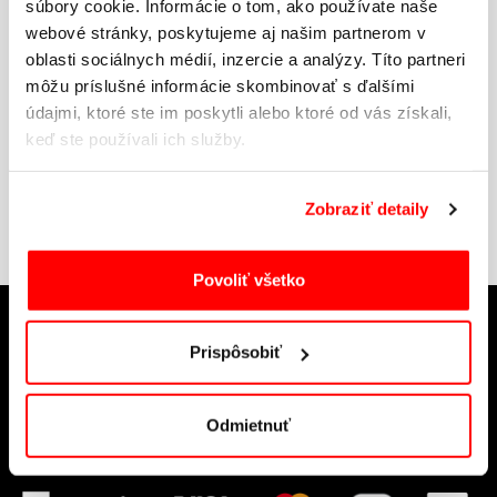
súbory cookie. Informácie o tom, ako používate naše
webové stránky, poskytujeme aj našim partnerom v
PRIHLÁSTE SA DO NEWSLETTRA
oblasti sociálnych médií, inzercie a analýzy. Títo partneri
môžu príslušné informácie skombinovať s ďalšími
Získajte informácie o fashion novinkách,
údajmi, ktoré ste im poskytli alebo ktoré od vás získali,
aktuálnych akciách a trendoch.
keď ste používali ich služby.
Zobraziť detaily
Povoliť všetko
VŠEOBECNÉ INFORMÁCIE
Prispôsobiť
O nás
VŠETKO O NÁKUPE
Kontakt
Odmietnuť
Najčastejšie otázky
Doprava a platba
Formuláre
Tabuľka veľkostí