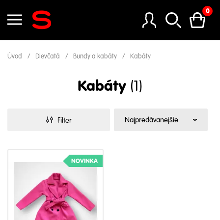
0
Úvod
Dievčatá
Bundy a kabáty
Kabáty
Kabáty
(1)
Filter
NOVINKA