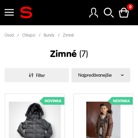
0
Úvod
Chlapci
Bundy
Zimné
Zimné
(7)
Filter
NOVINKA
NOVINKA