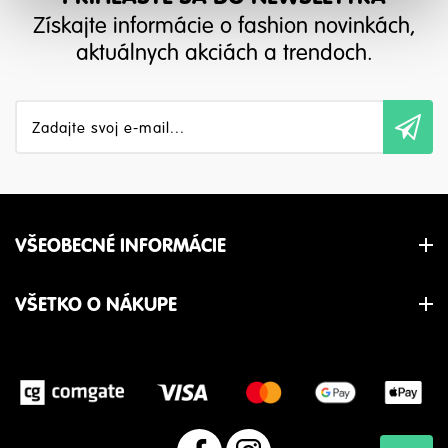
Získajte informácie o fashion novinkách,
aktuálnych akciách a trendoch.
VŠEOBECNÉ INFORMÁCIE
O nás
VŠETKO O NÁKUPE
Kontakt
Najčastejšie otázky
Doprava a platba
Formuláre
Tabuľka veľkostí
Podujatia
Starostlivosť o oblečenie
Mapa stránok
Obchodné podmienky