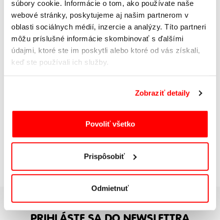
súbory cookie. Informácie o tom, ako používate naše
webové stránky, poskytujeme aj našim partnerom v
CHLAPČENSKÁ ZIMNÁ
oblasti sociálnych médií, inzercie a analýzy. Títo partneri
BUNDA S KAPUCŇOU
môžu príslušné informácie skombinovať s ďalšími
31,99
€
údajmi, ktoré ste im poskytli alebo ktoré od vás získali,
39,99
€
keď ste používali ich služby.
SKLADOM
Zobraziť detaily
1
Povoliť všetko
Prispôsobiť
Odmietnuť
PRIHLÁSTE SA DO NEWSLETTRA