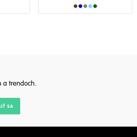
h a trendoch.
IŤ SA