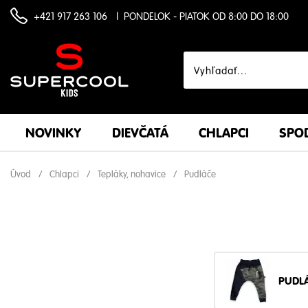
+421 917 263 106
PONDELOK - PIATOK OD 8:00 DO 18:00
NOVINKY
DIEVČATÁ
CHLAPCI
SPOD
Úvod
Chlapci
Tepláky, nohavice
Pudláče
PUDL